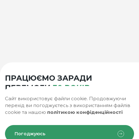
ПРАЦЮЄМО ЗАРАДИ
ПЕРЕМОГИ
30 РОКІВ
Сайт використовує файли cookie. Продовжуючи
ТОВ “В.М.” – підприємство, засноване 8 лютого 1996
перехід ви погоджуєтесь з використанням файлів
року.
cookie та нашою
політикою конфіденційності
Історія компанії
Погоджуюсь